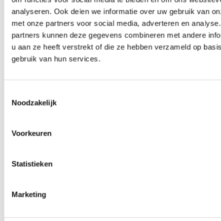
Producten
analyseren. Ook delen we informatie over uw gebruik van on
met onze partners voor social media, adverteren en analyse
Bij Jos van Kasteren kunt u terecht voor verschillende
partners kunnen deze gegevens combineren met andere info
grafmonumenten,urnen, accessoires en andere
producten gemaakt van natuursteen. Wilt u weten
u aan ze heeft verstrekt of die ze hebben verzameld op basi
welke grafmonumenten wij in onze collectie hebben?
gebruik van hun services.
BEKIJK COLLECTIE
Toestemmingsselectie
Noodzakelijk
Voorkeuren
Over Ons
Statistieken
Jos van Kasteren Natuursteen staat bekend in de
omgeving om zijn klantvriendelijkheid. We helpen
ondernemers bij het zoeken naar de beste steen naar
Marketing
wens van de klant. Meer weten over ons bedrijf?